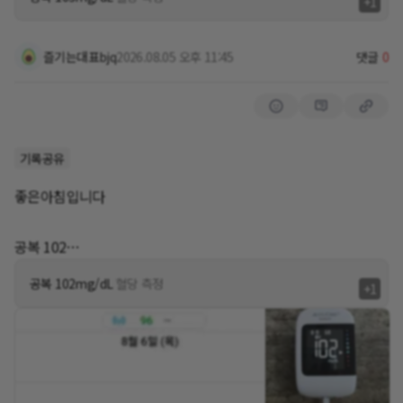
+1
누가 여름엔 밥하면 안된다고 말려주세요
다.
어제 가스 정검 나온 기사님께
저녁 식사를 가볍게 해야한다
맛도 평소에 먹던 것보다 연한 것 같아 더욱 만족하고요.~~~
여름엔 가스차단 이런거 해달라고
즐기는대표bjq
2026.08.05 오후 11:45
댓글
0
부탁하고 싶어지더군요
자주 구매해야 할 것 갔습니다.
남편 왈~
추천 : ♤ 옛 추억의 맛을 생각하시는 분.
가스 안 나오면 휴대용 가스렌지 있잖아
기록공유
♤ 가족의 건강을 염려하시는 분.
그걸로 밥하면 되지😅😂
♤ 건강한 한끼를 생각하시는 분들께 추천합니다.
좋은아침입니다
죽을래...
밥 못 먹은 귀신 붙었어😢😢
항상 건강하시길 바라며, 오늘도 아름다운 하루 보네세요. *♥︎^
공복 102
혈압 135-87 62bpm
공복 102mg/dL
혈당 측정
+1
밤에 운동함서 양쪽 새끼와 약지발가락에 물집이 잡혀 있어서
어제 하루종일 힘들었는데 그덕에 피곤해서 어제 밤 운동패쓰!
물집을 터뜨리고 밴드로 감아놔야겠어요.