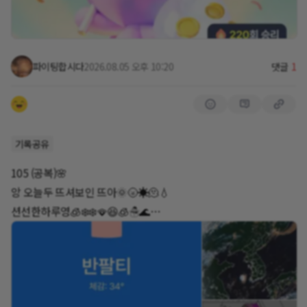
파이팅합시다
2026.08.05 오후 10:20
댓글
1
기록공유
105 (공복)🌸
앙 오늘두 뜨셔보인 뜨아🌞🌝☀️🫠💧
션선한하루영🧊❄️❄️🪭😆🧊☃️🌊
서울 경기 중대하죠잉 ㅋ💧🔥😂💧