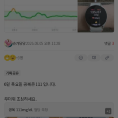
오늘도 출근! 잘 지내고 오겠습니다!~
즐거운 하루되세요! ~~~😊😊😊
슈가당당
2026.08.05 오후 11:28
댓글
3
+3명
기록공유
6일 목요일 공복은 111 입니다.
무더위 조심하세요.
공복 111mg/dL
혈당 측정
+1