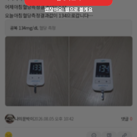
어제아침혈당측정결과값이:133
괜찮아요! 웹으로 볼게요
오늘아침혈당측정결과값이 134으로갑니다
목요일날아침부터무척더워요
공복 134mg/dL
혈당 측정
몸관리잘하시고요 화이팅합니다
나의문박이
2026.08.05 오후 10:42
댓글
0