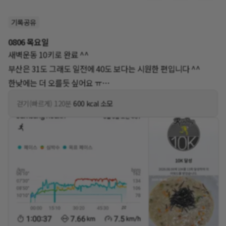
기록공유
0806 목요일
새벽운동 10키로 완료 ^^
부산은 31도 그래도 일전에 40도 보다는 시원한 편입니다 ^^
한낮에는 더 오를듯 싶어요 ㅠ
무더위에 조심해서 홧팅입니다 ^^
걷기(빠르게) 120분
600 kcal 소모