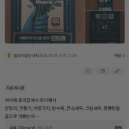
혈당은 나 몰라라 춤을 춥니다
소비기한 : 2028. 07. 07일
[소비기한 역시 넉넉한 것으로 보내주셨습니다. 잘 받았습니
아 몰랑
다. 체험의 기회를 주셔서 감사합니다.]
가렵고 따가운게 우선이야
+7
체험 결과 : 제가 어렀을 때 부터, 어머님께서, 봄에는 쑥국, 겨
오늘과 내일 중부지방은 최고 기온이라고
울이면 시래기, 배추, 무우 된장국을 자주해 주셔서, 많이 먹고 자랐
그러네요
습니다.
놀라지않는사자
2026.08.05 오후 11:59
댓글
0
매일 최고를 갱신하는 듯
현재도 부인이 자주해주고 있고요.
더워요
더워 무지 많이
그런데 부인은 시래기의 껍질을 제거하는 것이 힘들다는 이야기를
자유게시판
이런날은 밥 하기 너무 싫어집니다
몇 번 하더군요.
늘상 가족들에게 하는 말
저녁에 중국집에서 회식해서
집에서 제일 더운 곳은 어디?
양장피, 깐풍기, 어향가지, 탕수육, 깐쇼새우, 크림새우, 짱뽕탕을
그러나 이번에 체험하는, 보네코 유기농 미네랄 강화 시래기는 보
주방입니다
골고루 맛봤는데
관하기도 편하고 보관기간도 오래보관 할 수 있어서 매우 만족합니
아침이 되서도 배가ㅇ거지지 않더니 역시나 공복혈당도 높게 나왔
다.
공복 103mg/dL
혈당 측정