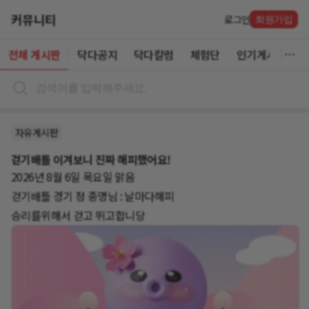
커뮤니티
로그인
회원가입
전체 게시판
닥다공지
닥다칼럼
체험단
인기게시글
자유게시판
걷기배틀 이겨보니 진짜 해피했어요!
2026년 8월 6일 목요일 맑음
걷기배틀 경기 정 종명님 : 날마다해피
승리를위해서 걷고 뛰고합니당