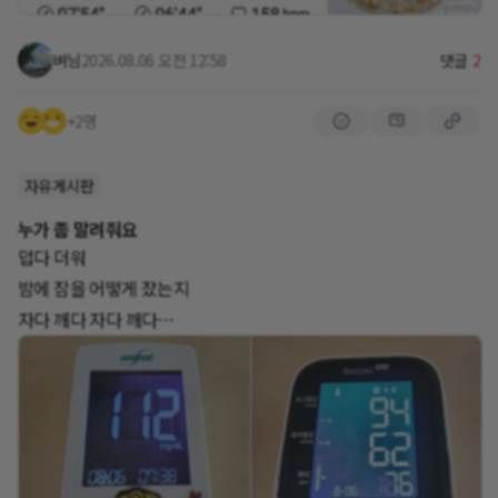
벼님
2026.08.06 오전 12:58
댓글
2
+2명
자유게시판
누가 좀 말려줘요
덥다 더워
밤에 잠을 어떻게 잤는지
자다 깨다 자다 깨다
거실에어컨을 내내 켰다 끄고 안방으로 들어가서
선풍기 두 대를 틀고 취침
더워서 더워서 계속 깼어요
마치 시골집 아궁이 근처에 있는 느낌