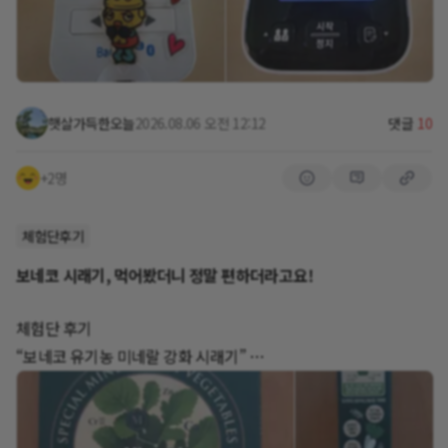
시원한 곳에서 휴가를 보내고 온 옆지기는
다시 일본 중앙알프스로 돌아가고 싶다고
공항에서 나와 처음 맞는 한국 공기가
동남아에 도착 한 줄 알았다고
너무 덥게 느껴졌다고 합니다
햇살가득한오늘
2026.08.06 오전 12:12
댓글
10
다시 돌아가?
+2명
오늘의공복 112
체험단후기
뒤집어진 얼굴피부는 살짝 좋아졌어요
보네코 시래기, 먹어봤더니 정말 편하더라고요!
알레르기, 지루성 피부염이라고 합니다
지난번에 생겼던 대상포진도 대상포진이
체험단 후기
아니였다고 그러네요
“보네코 유기농 미네랄 강화 시래기”
피부과에서 처방받은 약은
항히스타민 성분이라 가려움은 감소했지만
07월 30일 14:00경
(스테로이드성분도 있구요)
보네코 유기농 미네랄 강화 시래기 택배도착