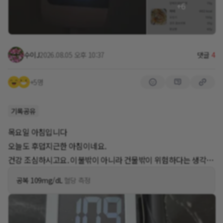
+6
유리 상감은 볼때마다 신비롭습니다.
수이J
2026.08.05 오후 10:37
댓글
4
+5명
기록공유
목요일 아침입니다
오늘도 후덥지근한 아침이네요.
건강 조심하시고요. 이불밖이 아니라 건물밖이 위험하다는 생각으
로 지내겠습니다.
공복 109mg/dL
혈당 측정
굿모닝~