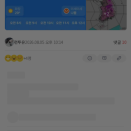
+2
런투유
2026.08.05 오후 10:14
댓글
10
+4명