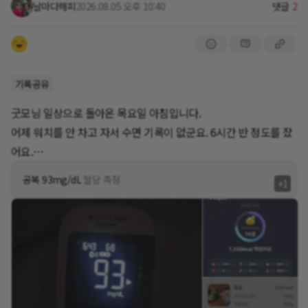
날마다해피
2026.08.05 오후 10:40
댓글
2
기록공유
굿모닝 일상으로 돌아온 목요일 아침입니다.
어제 워치를 안 차고 자서 수면 기록이 없군요. 6시간 반 정도를 잤
어요.
여행은 정말 돈쓰는 만큼 재미있는 것 같습니다. 펑펑 쓰고 왔네요.
공복 93mg/dL
혈당 측정
+1
황남빵이랑 찰보리빵도 선물상자로 사서 시부모님 드리고 사진과
영상도 보여드리고 했습니다.
내년에는 이번에 못간 문무대왕릉과 주상절리를 보며 해파랑길을
뛰고 싶어서 아예 해안쪽에다 숙소를 잡을까봐요. ㅋㅋㅋ
다시 일상으로 돌아오니 무더운 햇살이 눈을 찌르며 출근길에 겁주
는군요. 무더위쯤이야.
오늘도 건강하게 즐겁게 화이팅하세요 💪😊🏃‍♀️🏃‍♀️🏃‍♀️