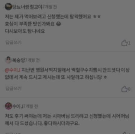
당뇨너랑절교야
7개월 전
저는 제가 먹어보려고 신청했는데 탈락했어요 ㅎㅎ
효심이 부족한 탓인가봐요 😂
다시보아도 탐나네요
답글쓰기
1
복숭앙
7개월 전
@수이J
지난번 병원서먹지말래서 백혈구수치땜시 안드셧다 이상
없데서 계속 드시고 계시는데 또 사달라고 하십니당 ㅎ
답글쓰기
0
수이J
7개월 전
저도 후기 써야는데 저는 시아버님 드리려고 신청했는데 시어머님
께서 다 드셨습니다. 좋다하시더라구요.
답글쓰기