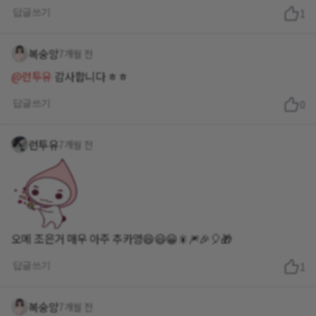
답글쓰기
1
복숭앙
7개월 전
@런투유
감사합니다 ㅎㅎ
답글쓰기
0
런투유
7개월 전
오메 조은거 매우 아주 추카영😆😃😀🎇🎆🎉🎈🎁
답글쓰기
1
복숭앙
7개월 전