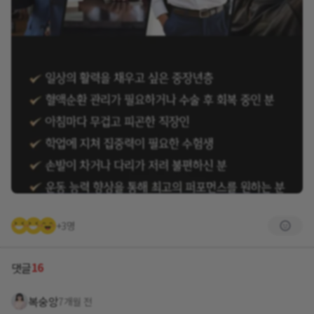
+3명
16
댓글
복숭앙
7개월 전