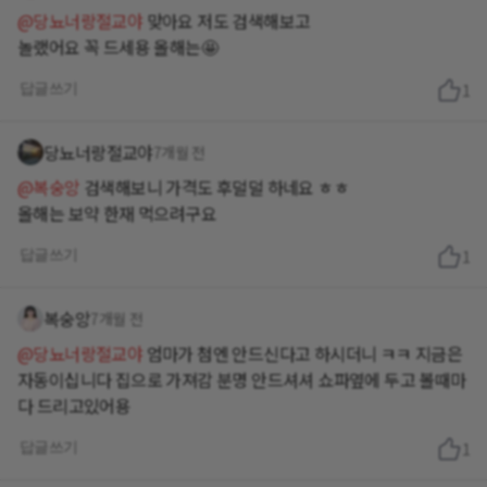
@당뇨너랑절교야
맞아요 저도 검색해보고
놀랬어요 꼭 드세용 올해는🤩
답글쓰기
1
당뇨너랑절교야
7개월 전
@복숭앙
검색해보니 가격도 후덜덜 하네요 ㅎㅎ
올해는 보약 한재 먹으려구요
답글쓰기
1
복숭앙
7개월 전
@당뇨너랑절교야
엄마가 첨엔 안드신다고 하시더니 ㅋㅋ 지금은
자동이십니다 집으로 가져감 분명 안드셔셔 쇼파옆에 두고 볼때마
다 드리고있어용
답글쓰기
1