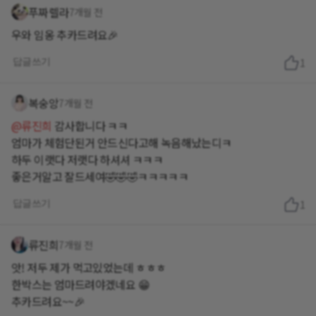
푸짜렐라
7개월 전
우와 임옹 추카드려요🎉
답글쓰기
1
복숭앙
7개월 전
@류진희
감사합니다 ㅋㅋ
엄마가 체험단된거 안드신다고해 녹음해났는디ㅋ
하두 이랫다 저랫다 하셔셔 ㅋㅋㅋ
좋은거알고 잘드세여🤣🤣🤣ㅋㅋㅋㅋㅋ
답글쓰기
1
류진희
7개월 전
앗! 저두 제가 먹고있었는데 ㅎㅎㅎ
한박스는 엄마드려야겠네요 😁
추카드려요~~🎉