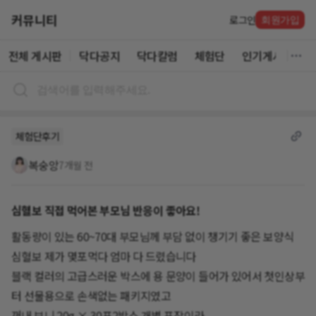
커뮤니티
로그인
회원가입
전체 게시판
닥다공지
닥다칼럼
체험단
인기게시글
체험단후기
복숭앙
7개월 전
심혈보 직접 먹어본 부모님 반응이 좋아요!
활동량이 있는 60~70대 부모님께 부담 없이 챙기기 좋은 보양식
심혈보 제가 몇포먹다 엄마 다 드렸습니다
블랙 컬러의 고급스러운 박스에 용 문양이 들어가 있어서 첫인상부
터 선물용으로 손색없는 패키지였고
꺼내 보니 20g × 30포2박스 개별 포장이라