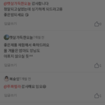
@햇살가득한오늘
감사합니다
정말되고싶었는데 싱기하게 되드라고용
좋은밤되세요 😘
답글쓰기
0
햇살가득한오늘
7개월 전
좋은제품 체험해서 축하드려요
올 겨울은 엄마도 앙님도
아프지 않으실 듯^^
답글쓰기
1
복숭앙
7개월 전
@푸짜렐라
감사해요 임오😆
답글쓰기
1