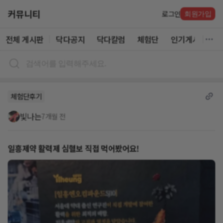
커뮤니티
로그인
회원가입
전체 게시판
닥다공지
닥다칼럼
체험단
인기게시글
체험단후기
빛나는
7개월 전
일흥제약 활력제 심혈보 직접 먹어봤어요!