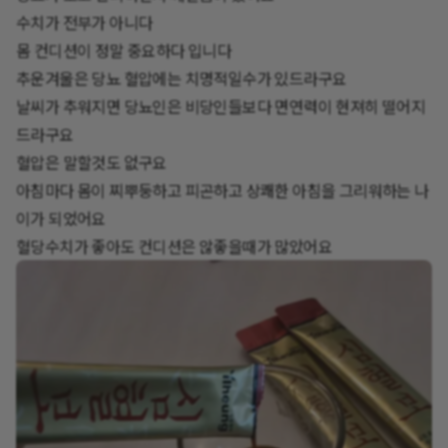
수치가 전부가 아니다
몸 컨디션이 정말 중요하다 입니다
추운겨울은 당뇨 혈압에는 치명적일수가 있드라구요
날씨가 추워지면 당뇨인은 비당인들보다 면연력이 현져히 떨어지
드라구요
혈압은 말할것도 없구요
아침마다 몸이 찌뿌둥하고 피곤하고 상쾌한 아침을 그리워하는 나
이가 되었어요
혈당수치가 좋아도 컨디션은 않좋을때가 많았어요