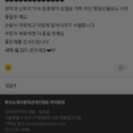
원칙과 신뢰의 약속 일흥제약 심혈보 가족 지인 명절선물로도 너무
좋을듯 해요
손발이 따뜻하고 아침에 일어나가기 수월합니다
꾸준히 복용하면 더 좋을 듯해요
좋은제품 감사드립니다
새해 福 많이 받으세요❤️🩵
0
댓글
회사소개
이용약관
개인정보 처리방침
닥터다이어리 대표 : 송제윤
서울특별시 강남구 테헤란로 416 연봉빌딩 8층
이메일 문의 contact@drdiary.co.kr
02-2135-2098