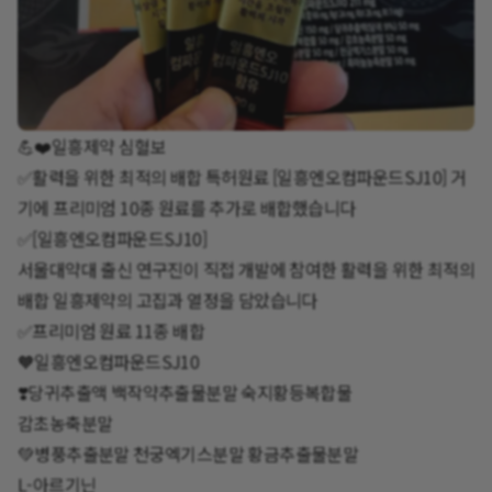
💪❤️일흥제약 심혈보
✅️활력을 위한 최적의 배합 특허원료 [일흥엔오컴파운드SJ10] 거
기에 프리미엄 10종 원료를 추가로 배합했습니다
✅️[일흥엔오컴파운드SJ10]
서울대약대 출신 연구진이 직접 개발에 참여한 활력을 위한 최적의
배합 일흥제약의 고집과 열정을 담았습니다
✅️프리미엄 원료 11종 배합
🧡일흥엔오컴파운드SJ10
❣️당귀추출액 백작약추출물분말 숙지황등복합물
감초농축분말
💚병풍추출분말 천궁엑기스분말 황금추출물분말
L-아르기닌