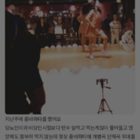
지난주에 줌바파타를 했어요
당뇨인이라 비당인시절보다 탄수 덜먹고 먹는게많이 줄어들고 영
양제도 함부러 먹지 않는데 항상 줌바파티때 개별곡 단체곡 무대를