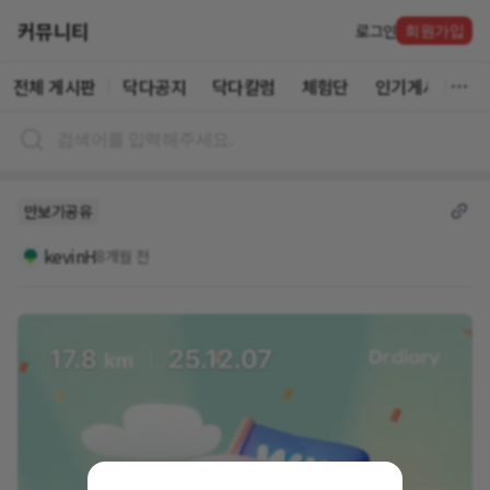
커뮤니티
로그인
회원가입
전체 게시판
닥다공지
닥다칼럼
체험단
인기게시글
만보기공유
kevinH
8개월 전