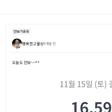
만보기공유
행복한고물상
9개월 전
오늘도 만보~~^^