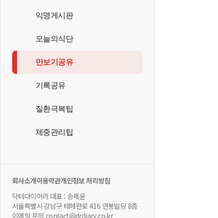
익명게시판
오늘의식단
만보기공유
기록공유
질환극복팁
체중관리팁
회사소개
이용약관
개인정보 처리방침
닥터다이어리 대표 : 송제윤
서울특별시 강남구 테헤란로 416 연봉빌딩 8층
이메일 문의 contact@drdiary.co.kr