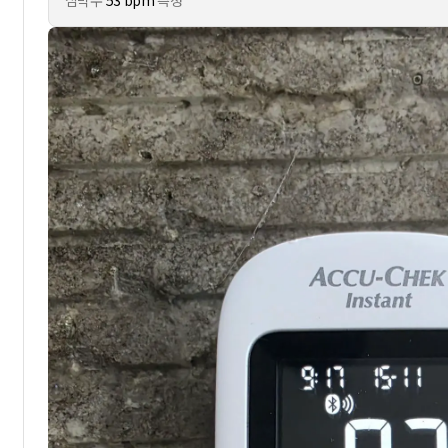
심박수
53 bpm
측정