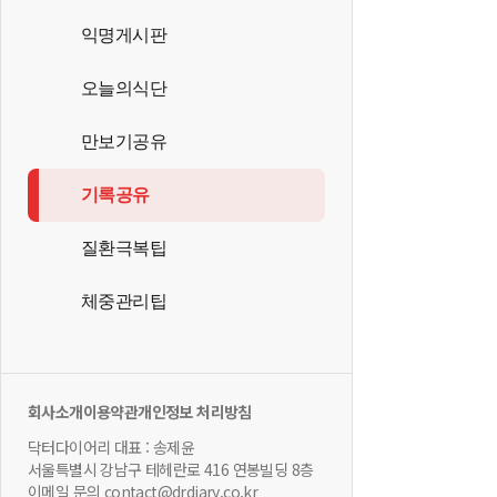
익명게시판
오늘의식단
만보기공유
기록공유
질환극복팁
체중관리팁
회사소개
이용약관
개인정보 처리방침
닥터다이어리 대표 : 송제윤
서울특별시 강남구 테헤란로 416 연봉빌딩 8층
이메일 문의 contact@drdiary.co.kr