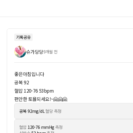
기록공유
슈가당당
9개월 전
좋은아침입니다
공복 92
혈압 120-76 53bpm
편안한 토욜되세요!~🤗🤗🤗
공복 92mg/dL
혈당 측정
혈압
120-76 mmHg
측정