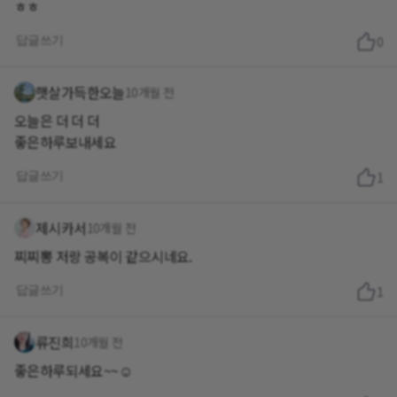
ㅎㅎ
답글쓰기
0
햇살가득한오늘
10개월 전
오늘은 더 더 더
좋은하루보내세요
답글쓰기
1
제시카서
10개월 전
찌찌뽕 저랑 공복이 같으시네요.
답글쓰기
1
류진희
10개월 전
좋은하루되세요~~☺️