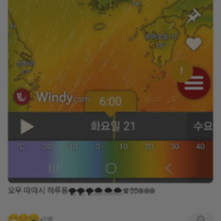
오우 따따시 하루용🌪🌪🌪🌨🌨🌨🧣🧤❄️❄️❄️
+7명