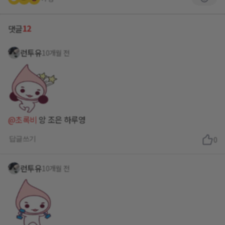
12
댓글
런투유
10개월 전
@초록비
앙 조은 하루영
답글쓰기
0
런투유
10개월 전