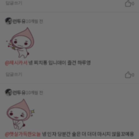
답글쓰기
0
런투유
10개월 전
@제시카서
넹 찌치퐁 입니데이 즐건 하루영
답글쓰기
0
런투유
10개월 전
@햇살가득한오늘
넹 인자 당분간 술은 더 더더 마시지 않을꼬예용