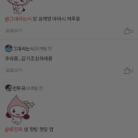
@그대라는시
앙 긍게영 따따시 하루용
답글쓰기
1
그대라는시
10개월 전
추워용...감기조심하세용
답글쓰기
1
런투유
10개월 전
@류진희
넹 핫팅 핫띵 영