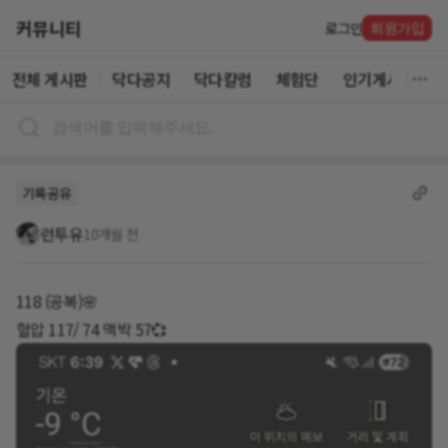
커뮤니티
로그인
회원가입
전체 게시판
닥다공지
닥다칼럼
체험단
인기게시글
기록공유
런투유
10개월 전
118 (공복)🌸
혈압 117/ 74 맥박 57💞