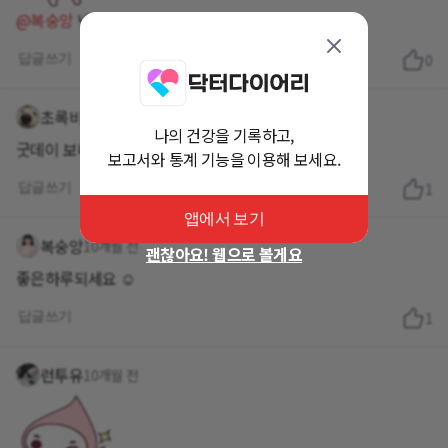
@복숭앙
넹 오늘두 핫팅
답글쓰기
0
초록비
10개월 전
나의 건강을 기록하고,
굿데이 보내세용~^^
보고서와 통계 기능을 이용해 보세요.
답글쓰기
1
앱에서 보기
복숭앙
10개월 전
괜찮아요! 웹으로 볼게요
좋은하루되세요 ☺️
답글쓰기
1
런투유
10개월 전