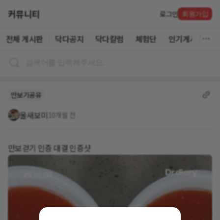
커뮤니티
로그인
회원가입
전체 게시판
닥다공지
닥다칼럼
체험단
인기게시글
만보기공유
울새보미
10개월 전
만보걷기 인증 대결 인증샷