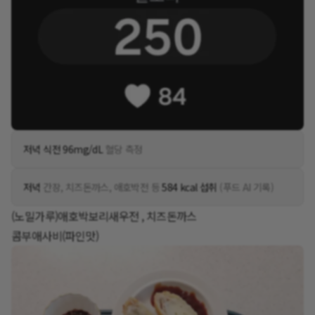
저녁 식전 96mg/dL
혈당 측정
저녁
간장, 치즈돈까스, 애호박전 등
584 kcal 섭취
(푸드 AI 기록)
(노밀가루)애호박보리새우전 , 치즈돈까스
콤부애사비(파인맛)