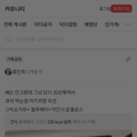
커뮤니티
로그인
회원가입
전체 게시판
닥다공지
닥다칼럼
체험단
인기게시글
기록공유
류진희
12개월 전
배는 안고픈데 그냥 입이 심심해져서
과자 먹는걸 막기위한 최선
그릭요거트+ 블루베리+약간의 알룰로스
간식
블루베리 스무디
236 kcal 섭취
(푸드 AI 기록)