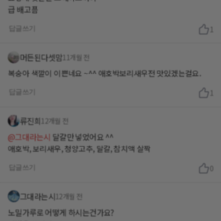
급 배고픔
답글쓰기
1
머든된다셋맘
11개월 전
복숭아 색깔이 이쁜네요 ~^^ 애호박보리새우전 맛있겠는걸요.
답글쓰기
1
류진희
12개월 전
@그대라는시
달걀만 넣었어요 ^^
애호박, 보리새우, 청양고추, 달걀, 참치액 살짝
답글쓰기
0
그대라는시
12개월 전
노밀가루로 어떻게 하시는건가요?