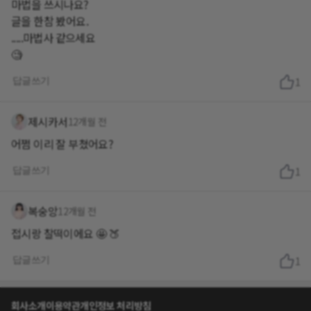
마법을 쓰시나요?
글을 한참 봤어요.
.....마법사 같으세요
🧐
답글쓰기
1
제시카서
12개월 전
어쩜 이리 잘 부쳤어요?
답글쓰기
1
복숭앙
12개월 전
접시랑 찰떡이에요 🤩 🍑
답글쓰기
1
회사소개
이용약관
개인정보 처리방침