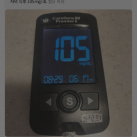
저녁 식후 105mg/dL
혈당 측정