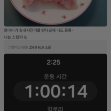
딸아이가 실내자전거를 탄다길래 나도 운동~
나는 스텝퍼 💪
스텝머신 60분
259.8 kcal 소모