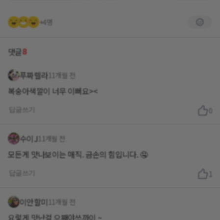
+4명
8
댓글
푸짜렐라
11개월 전
복숭아색깔이 너무 이뻐요><
답글쓰기
0
수이J
11개월 전
모든게 맛나보이는 매직. 금손의 힘입니다. 🤤
답글쓰기
1
이안할미
11개월 전
요렇게 맛난걸 으째야쓰까이 ~