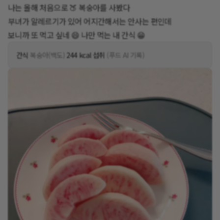
나는 올해 처음으로 🍑 복숭아를 사봤다
부녀가 알레르기가 있어 어지간해서는 안사는 편인데
보니까 또 먹고 싶네 😄 나만 먹는 내 간식 😁
간식
복숭아(백도)
244 kcal 섭취
(푸드 AI 기록)