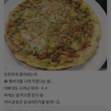
된장찌개 끓여놨는데
🍔 햄버거를 시켜 먹겠다는 딸...
아빠것도 시켜놔 줘라~ ㅎㅎ
찌개는 낼 먹으면 된다 😆
저녁 운동은 실내자전거를 탈까? 🤔