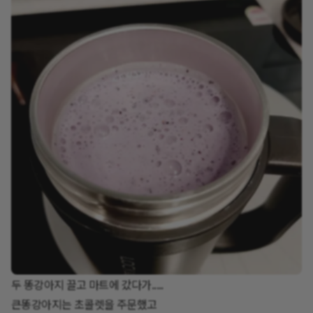
두 똥강아지 끌고 마트에 갔다가.....
큰똥강아지는 초콜렛을 주문했고