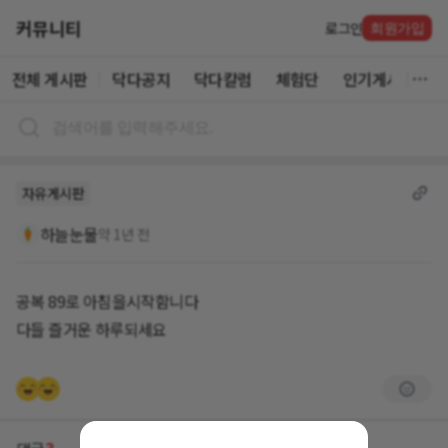
커뮤니티
로그인
회원가입
전체 게시판
닥다공지
닥다칼럼
체험단
인기게시글
자유게시판
하늘눈물
약 1년 전
공복 89로 아침을시작함니다
다들 즐거운 하루되세요