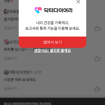
3
댓글
푸짜렐라
약 1년 전
즐거운하루 되세요^^
나의 건강을 기록하고,
보고서와 통계 기능을 이용해 보세요.
답글쓰기
1
슈가당당
약 1년 전
앱에서 보기
찌찌뽕 입니당!~~~ 저두 89😄😁
괜찮아요! 웹으로 볼게요
답글쓰기
1
머든된다셋맘
약 1년 전
시원한 하루 보내세요
답글쓰기
1
회사소개
이용약관
개인정보 처리방침