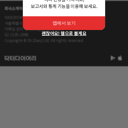
보고서와 통계 기능을 이용해 보세요.
회사소개
이용약관
개인정보 처리방침
닥터다이어리 대표 : 송제윤
서울특별시 강남구 테헤란로 416 연봉빌딩 8층
앱에서 보기
이메일 문의 contact@drdiary.co.kr
괜찮아요! 웹으로 볼게요
02-2135-2098
Copyright © Dr.Diary Ltd. All rights reserved.