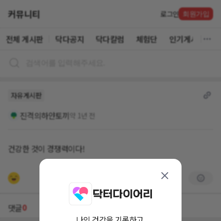
커뮤니티
로그인
회원가입
전체 게시판
닥다공지
닥다칼럼
체험단
인기게시글
자유게시판
진격의하얀토끼
약 1년 전
건강한 것이 경쟁력이다!
0
댓글
나의 건강을 기록하고,