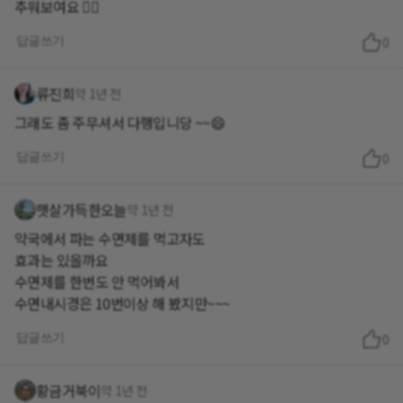
추워보여요 😶‍🌫️
답글쓰기
0
류진희
약 1년 전
그래도 좀 주무셔서 다행입니당 ~~😄
답글쓰기
0
햇살가득한오늘
약 1년 전
약국에서 파는 수면제를 먹고자도
효과는 있을까요
수면제를 한번도 안 먹어봐서
수면내시경은 10번이상 해 봤지만~~~
답글쓰기
0
황금거북이
약 1년 전