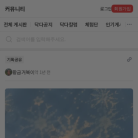
커뮤니티
로그인
회원가입
전체 게시판
닥다공지
닥다칼럼
체험단
인기게시글
기록공유
황금거북이
약 1년 전