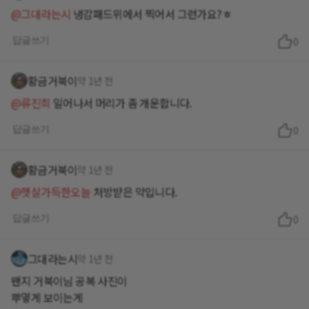
@그대라는시
냉감패드위에서 찍어서 그런가요?ㅎ
답글쓰기
0
황금거북이
약 1년 전
@류진희
일어나서 머리가 좀 개운합니다.
답글쓰기
0
황금거북이
약 1년 전
@햇살가득한오늘
처방받은 약입니다.
답글쓰기
0
그대라는시
약 1년 전
왠지 거북이님 공복 사진이
뿌옇게 보이는게