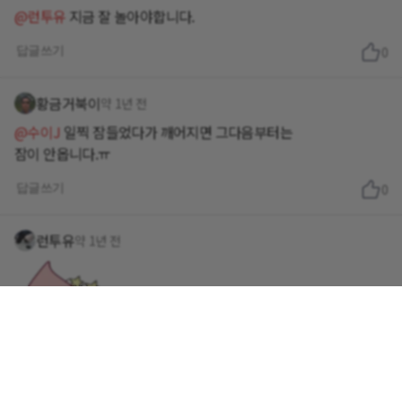
@런투유
지금 잘 놀아야합니다.
답글쓰기
0
황금거북이
약 1년 전
@수이J
일찍 잠들었다가 깨어지면 그다음부터는
잠이 안옵니다.ㅠ
답글쓰기
0
런투유
약 1년 전
마자유 지금이죵
답글쓰기
0