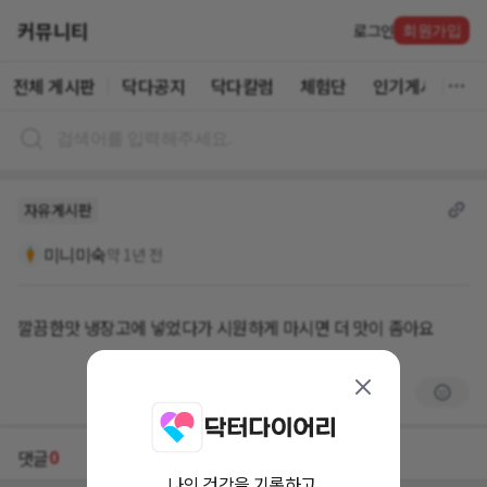
커뮤니티
로그인
회원가입
전체 게시판
닥다공지
닥다칼럼
체험단
인기게시글
자유게시판
미니미숙
약 1년 전
깔끔한맛 냉장고에 넣었다가 시원하게 마시면 더 맛이 좀아요
0
댓글
나의 건강을 기록하고,