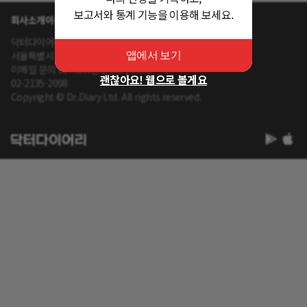
보고서와 통계 기능을 이용해 보세요.
회사소개
이용약관
개인정보 처리방침
닥터다이어리 대표 : 송제윤
서울특별시 강남구 테헤란로 416 연봉빌딩 8층
앱에서 보기
이메일 문의 contact@drdiary.co.kr
괜찮아요! 웹으로 볼게요
02-2135-2098
Copyright © Dr.Diary Ltd. All rights reserved.