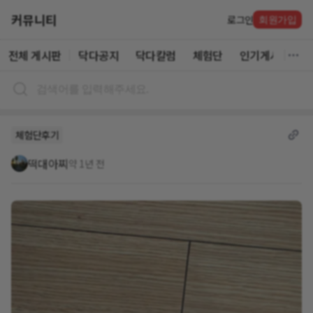
커뮤니티
로그인
회원가입
전체 게시판
닥다공지
닥다칼럼
체험단
인기게시글
체험단후기
떡대아찌
약 1년 전