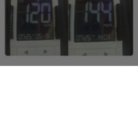
0
댓글
회사소개
이용약관
개인정보 처리방침
닥터다이어리 대표 : 송제윤
서울특별시 강남구 테헤란로 416 연봉빌딩 8층
이메일 문의 contact@drdiary.co.kr
02-2135-2098