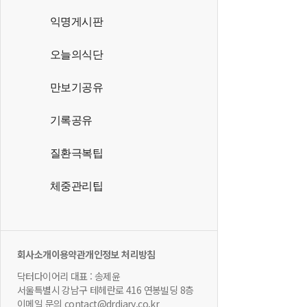
익명게시판
오늘의식단
만보기공유
기록공유
질환극복팁
체중관리팁
회사소개
이용약관
개인정보 처리방침
닥터다이어리 대표 : 송제윤
서울특별시 강남구 테헤란로 416 연봉빌딩 8층
이메일 문의 contact@drdiary.co.kr