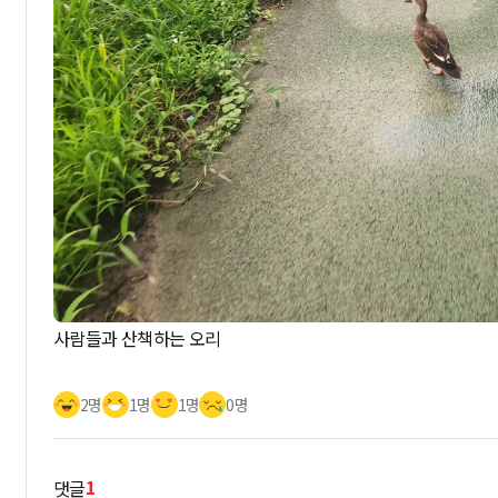
사람들과 산책하는 오리
2명
1명
1명
0명
1
댓글