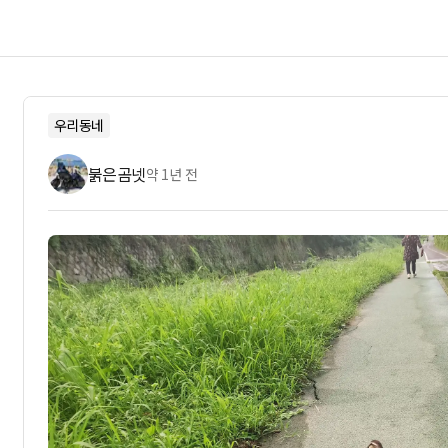
우리동네
붉은곰넷
약 1년 전