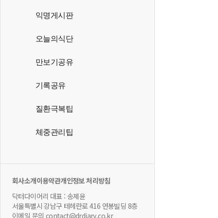
익명게시판
오늘의식단
만보기공유
기록공유
질환극복팁
체중관리팁
회사소개
이용약관
개인정보 처리방침
닥터다이어리 대표 : 송제윤
서울특별시 강남구 테헤란로 416 연봉빌딩 8층
이메일 문의 contact@drdiary.co.kr