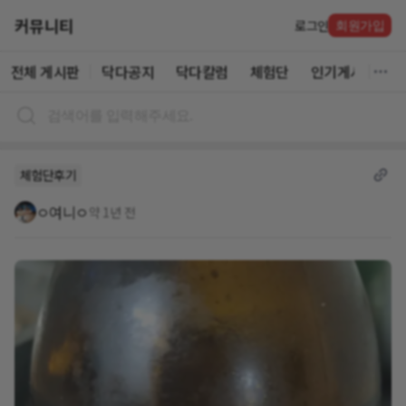
커뮤니티
로그인
회원가입
전체 게시판
닥다공지
닥다칼럼
체험단
인기게시글
체험단후기
ㅇ여니ㅇ
약 1년 전