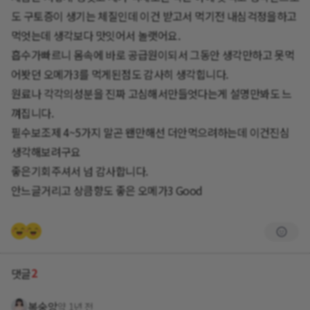
도 구토증이 생기는 체질인데 이건 받고서 먹기전 내심걱정을하고
먹엇는데 생각보다 맛잇어서 놀랫어요.
흡수가빠르니 몸속에 바로 공급원이되서 그동안 생각만하고 못먹
어봣던 오메가3를 먹게된점도 감사히 생각힙니다.
원료나 각각의성분을 진짜 고심해서만들엇다는게 설명만봐도 느
껴집니다.
필수보조제 4~5가지 말곤 왠만해선 더안먹으려하는데 이건진심
생각해보려구요
좋은기회주셔서 넘 감사합니다.
안느글거리고 상큼향도 좋은 오메가3 Good
2
댓글
복숭앙
약 1년 전