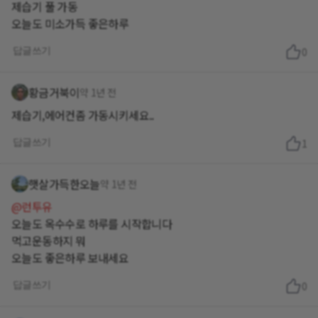
제습기 풀 가동
오늘도 미소가득 좋은하루
답글쓰기
0
황금거북이
약 1년 전
제습기,에어컨좀 가동시키세요..
답글쓰기
1
햇살가득한오늘
약 1년 전
@런투유
오늘도 옥수수로 하루를 시작합니다
먹고운동하지 뭐
오늘도 좋은하루 보내세요
답글쓰기
0