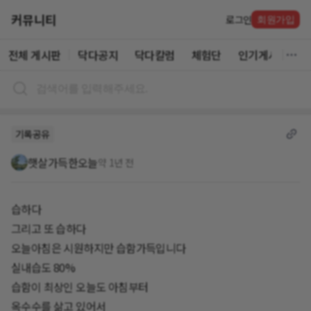
커뮤니티
로그인
회원가입
전체 게시판
닥다공지
닥다칼럼
체험단
인기게시글
기록공유
햇살가득한오늘
약 1년 전
습하다
그리고 또 습하다
오늘아침은 시원하지만 습함가득입니다
실내습도 80%
습함이 최상인 오늘도 아침부터
옥수수를 삶고 있어서