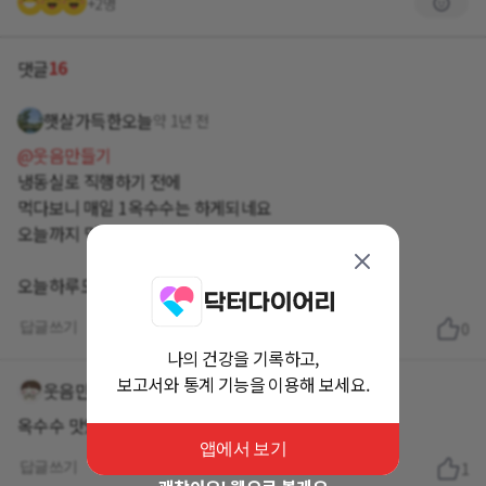
+2명
16
댓글
햇살가득한오늘
약 1년 전
@웃음만들기
냉동실로 직행하기 전에
먹다보니 매일 1옥수수는 하게되네요
오늘까지 먹고 냉동실에 저장
오늘하루도 좋은하루 보내세요
답글쓰기
0
나의 건강을 기록하고,
보고서와 통계 기능을 이용해 보세요.
웃음만들기
약 1년 전
옥수수 맛있게 드셨나요?? ㅎㅎ 편안한 밤 되세요~
앱에서 보기
답글쓰기
1