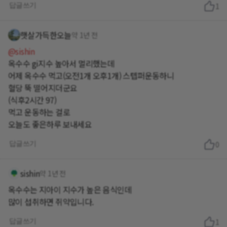
답글쓰기
1
햇살가득한오늘
약 1년 전
@sishin
옥수수 gi지수 높아서 멀리했는데
어제 옥수수 먹고(오전1개 오후1개) 스텝퍼운동하니
혈당 뚝 떨어지더군요
(식후2시간 97)
먹고 운동하는 걸로
오늘도 좋은하루 보내세요
답글쓰기
0
sishin
약 1년 전
옥수수는 지아이 지수가 높은 음식인데
많이 섭취하면 쥐약입니다.
답글쓰기
1