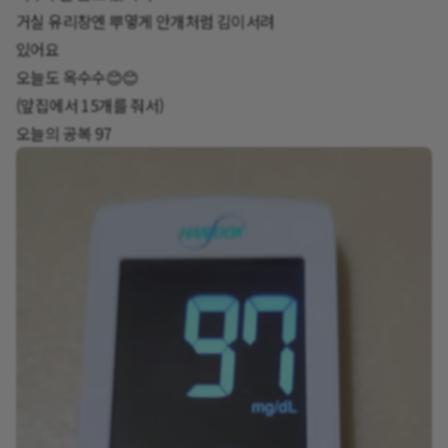
거실 유리창엔 뿌옇게 안개처럼 김이서려
있어요
오늘도 옥수수😊😊
(앞집에서 15개를 줘서)
오늘의 공복 97