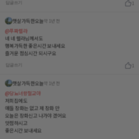
답글쓰기
1
햇살가득한오늘
약 1년 전
@푸짜렐라
네 네 렐라님께서도
행복가득한 좋은시간 보내세요
즐거운 점심시간 되시구요
답글쓰기
1
햇살가득한오늘
약 1년 전
@당뇨너랑절교야
저희집에도
얘들 장화는 없고 제 장화 만
오늘은 장화신고 나가야 겠어요
맛점하시고
좋은시간 보내세요