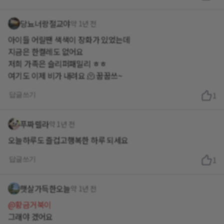
당뇨너랑절교야
약 1년 전
아이들 어릴땐 색색이 장화가 있었는데
지금은 한켤레도 없어요
저희 가족은 슬리퍼패밀리 ㅎㅎ
여기도 이제 비가 내려요 🫠 꿉꿉쓰~
답글쓰기
1
푸짜렐라
약 1년 전
오늘하루도 즐겁고행복한 하루 되세요
답글쓰기
1
햇살가득한오늘
약 1년 전
@황금거북이
그래야 겠어요