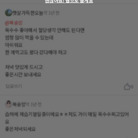
괜찮아요! 웹으로 볼게요
햇살가득한오늘
약 1년 전
@복숭앙
옥수수 좋아해서 혈당생각 안해도 된다면
엄청 많이 먹을 수 있는데
아쉬워요
한 개먹고도 왔다 갔다해야 하고
저녁 맛있게 드시고
좋은시간 보내세요
답글쓰기
0
복숭앙
약 1년 전
습하에 제습기열일중이에요ㅎㅎ저도 거이 매일 옥수수찌고있어
요
좋은저녁되세요