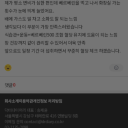
제가 평소 변비가 심한 편인데 베르베린을 먹고 나서 화장실 가는
횟수가 눈에 띄게 늘었어요.
배에 가스도 덜 차고 소화도 잘 되는 느낌
생각보다 이 부분이 가장 만족스러웠습니다
식습관+운동+베르베린500 조합 혈당 유지에 도움이 되는 느낌
장 건강까지 같이 관리할 수 있어서 더욱 만족
앞으로도 일정 기간 더 섭취하면서 꾸준히 혈당 체크 하겠습니다.
0
댓글
회사소개
이용약관
개인정보 처리방침
닥터다이어리 대표 : 송제윤
서울특별시 강남구 테헤란로 416 연봉빌딩 8층
이메일 문의 contact@drdiary.co.kr
02-2135-2098