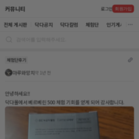
커뮤니티
로그인
회원가입
전체 게시판
닥다공지
닥다칼럼
체험단
인기게시글
체험단후기
마루와망치
약 1년 전
안녕하세요!!
닥다몰에서 베르베린 500 체험 기회를 얻게 되어 감사합니다.