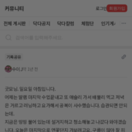
커뮤니티
로그인
회원가입
전체 게시판
닥다공지
닥다칼럼
체험단
인기게시글
기록공유
수이J
약 1년 전
굿모닝. 일요일 아침입니다.
어제는 딸램 마지막 수업끝내고 또 애슐리 가서 배불리 먹고 저녁
은 거르고 러닝하고 요가해서 공복이 사수했습니다. 습관되면 안되
는데.
지금은 띵띵 불어 있는데 설거지하고 청소해놓고 나갔다 와야겠습
니다. 오늘은 마지막으로 연꽃단지 가보려고요. 구름이 많아 잘 피