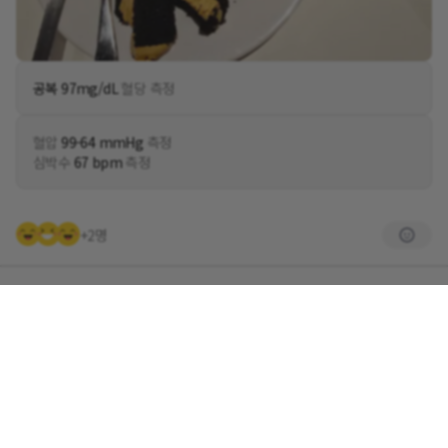
공복 97mg/dL
혈당 측정
혈압
99-64 mmHg
측정
심박수
67 bpm
측정
+2명
5
댓글
수이J
약 1년 전
@슈가당당
비 쫄딱 맞고 버스타고 집왔어요. 완전 폭우에요.
답글쓰기
0