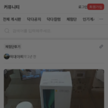
커뮤니티
로그인
회원가입
전체 게시판
닥다공지
닥다칼럼
체험단
인기게시글
체험단후기
떡대아찌
약 1년 전