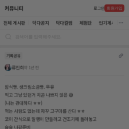
커뮤니티
로그인
회원가입
전체 게시판
닥다공지
닥다칼럼
체험단
인기게시글
기록공유
류진희
약 1년 전
밤식빵. 생크림소금빵. 우유
먹고 그냥 있던거 치곤 나쁘지 않은 😅
(나는 관대하다 ㅎㅎ)
먹는 사람도 없는데 자꾸 고구마를 산다 ㅎㅎ
코미 간식으로 말랭이 만들려고 건조기에 돌려놓고
슬슬 나갈준비