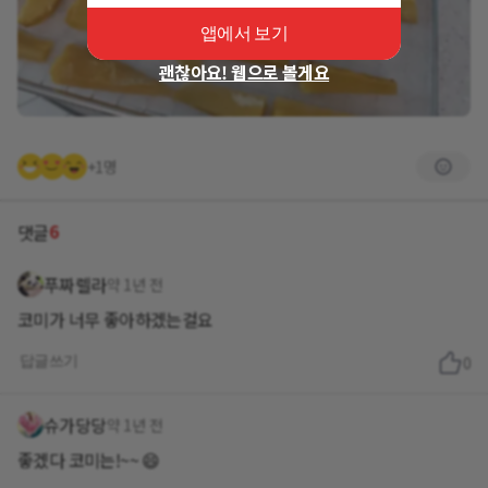
앱에서 보기
괜찮아요! 웹으로 볼게요
+1명
6
댓글
푸짜렐라
약 1년 전
코미가 너무 좋아하겠는걸요
답글쓰기
0
슈가당당
약 1년 전
좋겠다 코미는!~~ 😄