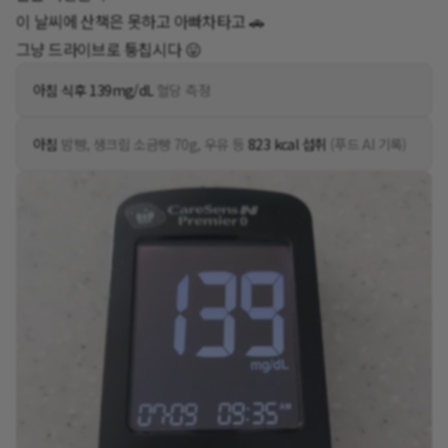
이 날씨에 산책은 못하고 아빠차타고 🚗
그냥 드라이브로 퉁칩시다 😛
아침 식후 139mg/dL
혈당 측정
아침
밤빵, 생크림 소금빵 70g, 우유 등
823 kcal 섭취
(푸드 AI 기록)