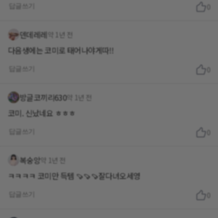
답글쓰기
0
덴데레레
약 1년 전
다음생에는 코미로 태어나야게따!!
답글쓰기
0
방글코끼리630
약 1년 전
코미. 신났네요 ㅎㅎㅎ
답글쓰기
0
복숭앙
약 1년 전
ㅋㅋㅋㅋ 코미만 득템 🍠🍠🍠잘다녀오세영
답글쓰기
0