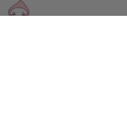
앙 마시께써용
답글쓰기
0
수이J
약 1년 전
축하드립니다. 울집은 아들램이 다 먹어치웠어요. 저는 몇개만 간
신히 사수했습니다.
답글쓰기
0
회사소개
이용약관
개인정보 처리방침
닥터다이어리 대표 : 송제윤
서울특별시 강남구 테헤란로 416 연봉빌딩 8층
이메일 문의 contact@drdiary.co.kr