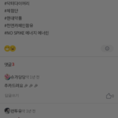
#닥터다이어리
#체험단
#현대약품
#천연카페인함유
#NO SPIKE 에너지 에너린
3
댓글
슈가당당
약 1년 전
추카드려요 🎉 🎉 🎉
답글쓰기
0
런투유
약 1년 전