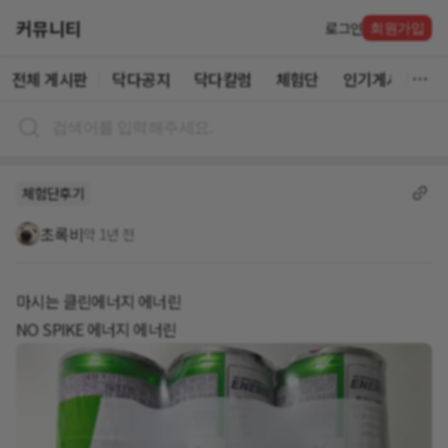
커뮤니티
로그인
회원가입
전체 게시판
닥다공지
닥다칼럼
체험단
인기게시글
체험단후기
초록비
약 1년 전
마시는 클린에너지 에너린
NO SPIKE 에너지 에너린