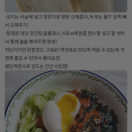
-오이는 비닐에 넣고 방망이로 탕탕 으깨준다, 두부는 물기 살짝 빼
서 으깨주기!
-청정원 저당 맛간장,알룰로스,식초or레몬즙 한스푼 넣고 잘 섞어
서 통깨 솔솔 뿌려주면 완성!
저당이지만 감칠맛도 그대로! 먹던대로 맛있게 먹을 수 있는데 가
볍게 즐길 수 있어서 좋아요👏
콩담백면으로 만드는 간단 비빔면!