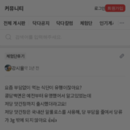
커뮤니티
로그인
회원가입
전체 게시판
닥다공지
닥다칼럼
체험단
인기게시글
체험단후기
강시율
약 1년 전
요즘 부담없이 먹는 식단이 유행이잖아요?
콩담백면은 예전부터 유명했어서 알고있었는데
저당 맛간장까지 출시했더라고요!
저당 맛간장은 국내산 알룰로스를 사용해, 당 부담을 줄여서 당류
가 3g 밖에 되지 않아요 👍👍