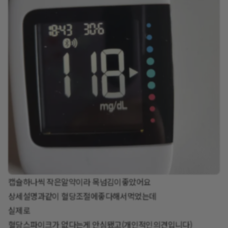
캡슐하나씩 작은알약이라 목넘김이좋았어요
상세설명과같이 혈당조절에좋다해서먹었는데
실제로
혈당스파이크가 없다는게 안심됐고(개인적인의견입니다)