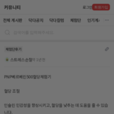
커뮤니티
로그인
회원가입
전체 게시판
닥다공지
닥다칼럼
체험단
인기게시글
체험단후기
스트레스손절
약 1년 전
PNP베르베린500혈당체험기
혈당 조절
인슐린 민감성을 향상시키고, 혈당을 낮추는 데 도움을 줄 수 있습
니다.