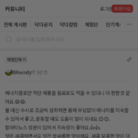
커뮤니티
로그인
회원가입
전체 게시판
닥다공지
닥다칼럼
체험단
인기게시글
체험단후기
BRwindy
약 1년 전
에너지겔로만 먹던 제품을 음료로도 먹을 수 있다니 더 편한것 같
아요.😄😄.
물 대신 수시로 조금씩 섭취하면 몸에 부담없이 에너지를 지속할
수 있어서 좋고, 운동할 때도 도움이 많이 되네요.😊😊.
팔라티노스 성분이 있어서 지속성이 좋아요.👍👍.
맛은 새콤하면서도 약간 쌉싸름한 맛이에요. 새콤 달콤한 맛이 더