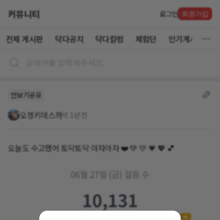
커뮤니티
로그인
회원가입
전체 게시판
닥다공지
닥다칼럼
체험단
인기게시글
만보기공유
오겡키데스까
약 1년 전
오늘도 수고했어 토닥토닥 아자아자 ❤️ 💚 💛 💗 💖 💕