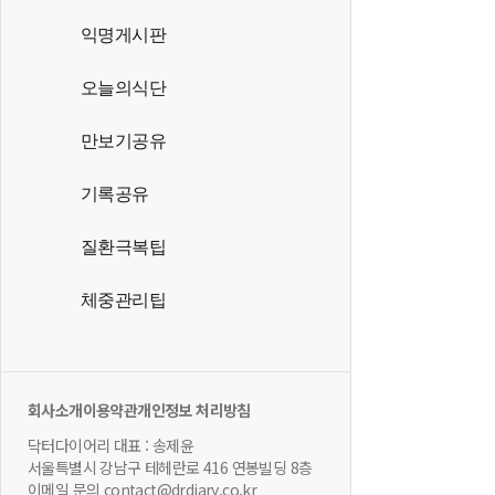
익명게시판
오늘의식단
만보기공유
기록공유
질환극복팁
체중관리팁
회사소개
이용약관
개인정보 처리방침
닥터다이어리 대표 : 송제윤
서울특별시 강남구 테헤란로 416 연봉빌딩 8층
이메일 문의 contact@drdiary.co.kr