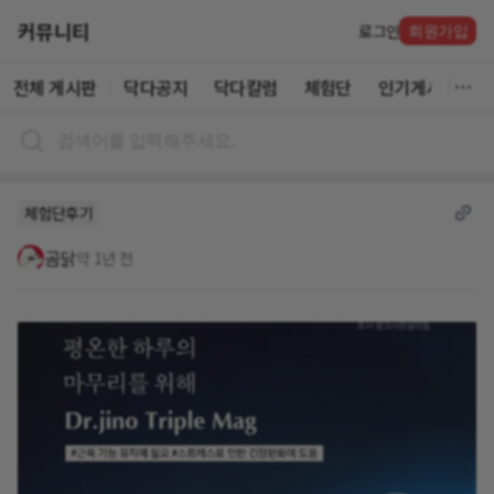
커뮤니티
로그인
회원가입
전체 게시판
닥다공지
닥다칼럼
체험단
인기게시글
체험단후기
곰닭
약 1년 전