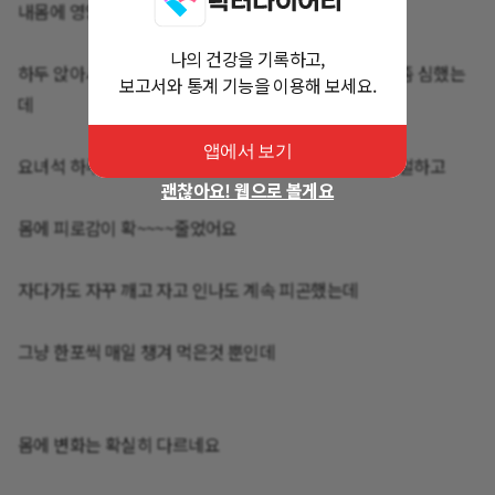
내몸에 영양제를 주는 습관이 생겼네요^^
나의 건강을 기록하고,
하두 앉아서 일해서 허리두 아프고 다리가 쥐가 나는게 좀 심했는
보고서와 통계 기능을 이용해 보세요.
데
앱에서 보기
요녀석 하루 한포 마신게 다인데 잘때 다리 쥐나는것두 덜하고‼️
괜찮아요! 웹으로 볼게요
몸에 피로감이 확~~~~줄었어요‼️
자다가도 자꾸 깨고 자고 인나도 계속 피곤했는데
그냥 한포씩 매일 챙겨 먹은것 뿐인데
몸에 변화는 확실히 다르네요‼️