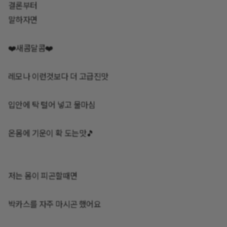
결론부터
말하자면
❤️새콤달콤❤️
레모나 이런것보다 더 고급진맛‼️
입안에 탁 털어 넣고 물마심 ‼️
온몸에 기운이 확 도는맛🎵
저는 몸이 피곤할때면
박카스를 자주 마시곤 했어요‼️