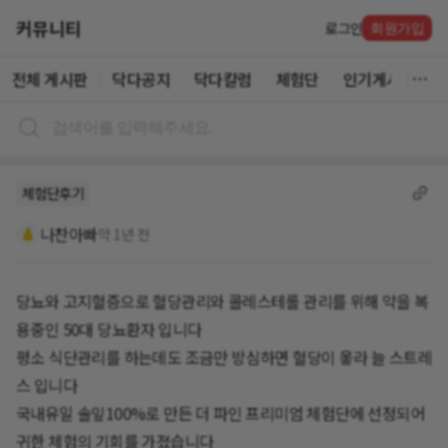
커뮤니티
로그인
회원가입
전체 게시판
닥다공지
닥다칼럼
체험단
인기게시글
체험단후기
나찬아빠
약 1년 전
당뇨와 고지혈증으로 혈당관리와 콜레스테롤 관리를 위해 약을 복
용중인 50대 당뇨환자 입니다
평소 식단관리를 하는데도 조금만 방심하면 혈당이 옿라 늘 스트레
스 입니다
국내유일 솔잎100%로 만든 더 파인 프리미엄 체험단에 선정되어
귀한 체험의 기회를 가졌습니다