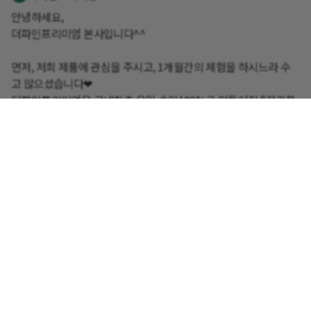
안녕하세요,
더파인프리미엄 본사입니다^^
먼저, 저희 제품에 관심을 주시고, 1개월간의 체험을 하시느라 수
고 많으셨습니다❤
더파인프리미엄은 국내최초,유일 솔잎100%로 만들어진 “건강한
혈당유지에 도움을 줄 수 있는” 식약처(KFDA)에서 인증받은 혈당
관리기능성 제품입니다.
자사는 제품판매후에도 1:1전문 건강상담사를 통해 고객님들의 건
강관리를 지속적으로 관리해주는 시스템을 갖추고 있습니다. 아래
전화로 1:1 전화상담을 통해 구매하시기를 권장 드립니다
온라인에서는 더파인프리미엄 본사직영몰에서도 구매하실 수 있
습니다
♣1544-6797♣ 대표번호로 편하게 연락 주시면
전문 상담사가 친절하게 고객님의 건강상태체크,향후 건강관리에
대해 자세한 상담을 해드립니다.또한,상담을 통해서만 과기부장관
상 수상기념 특별이벤트가로 구매하실수 있습니다