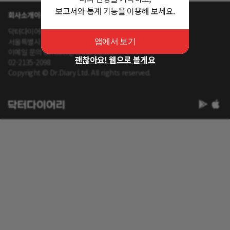
보고서와 통계 기능을 이용해 보세요.
회사소개
이용약관
개인정보 처리방침
닥터다이어리 대표 : 송제윤
서울특별시 강남구 테헤란로 416 연봉빌딩 8층
앱에서 보기
이메일 문의 contact@drdiary.co.kr
괜찮아요! 웹으로 볼게요
02-2135-2098
Copyright © Dr.Diary Ltd. All rights reserved.