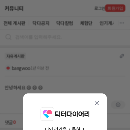
커뮤니티
로그인
회원가입
전체 게시판
닥다공지
닥다칼럼
체험단
인기게시글
자유게시판
bangwoo
1년 이상 전
안녕하세요 😄 😄 😄
0
댓글
나의 건강을 기록하고,