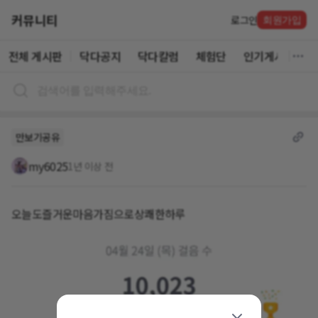
커뮤니티
로그인
회원가입
전체 게시판
닥다공지
닥다칼럼
체험단
인기게시글
만보기공유
my6025
1년 이상 전
오늘도즐거운마음가짐으로상쾌한하루