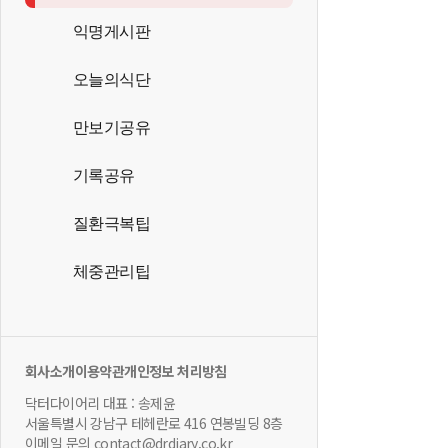
익명게시판
오늘의식단
만보기공유
기록공유
질환극복팁
체중관리팁
회사소개
이용약관
개인정보 처리방침
닥터다이어리 대표 : 송제윤
서울특별시 강남구 테헤란로 416 연봉빌딩 8층
이메일 문의 contact@drdiary.co.kr