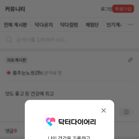
커뮤니티
로그인
회원가입
전체 게시판
닥다공지
닥다칼럼
체험단
인기게시글
자유게시판
춤추는노랑Zfh
1년 이상 전
맛도 좋고 장 건강에 최고
0
댓글
나의 건강을 기록하고,