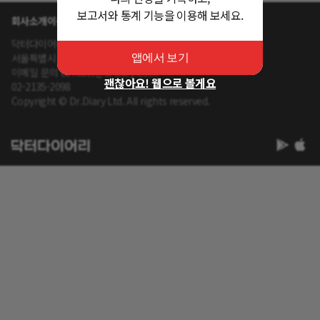
보고서와 통계 기능을 이용해 보세요.
회사소개
이용약관
개인정보 처리방침
닥터다이어리 대표 : 송제윤
서울특별시 강남구 테헤란로 416 연봉빌딩 8층
앱에서 보기
이메일 문의 contact@drdiary.co.kr
괜찮아요! 웹으로 볼게요
02-2135-2098
Copyright © Dr.Diary Ltd. All rights reserved.