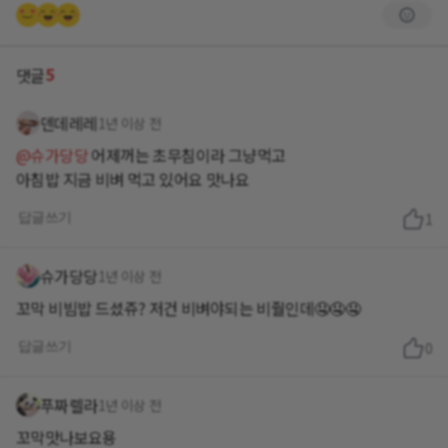
5
댓글
덴데레레
1년 이상 전
@슈가당당
어제꺼는 초무침이라 그냥먹고
아침밥 지금 비벼 먹고 있어요 맛나요
답글쓰기
1
슈가당당
1년 이상 전
꼬막 비빔밥 드셨쥬? 저건 비벼야되는 비줠인데🤤🤤🤤
답글쓰기
0
푸짜렐라
1년 이상 전
꼬막맛나보요용