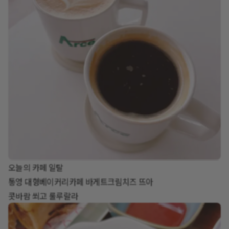
오늘의 카페 일탈
통영 대형베이커리카페 바게트크림치즈 뜨아
콧바람 쐬고 룰루랄라