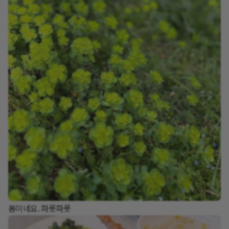
봄이네요. 파릇파릇