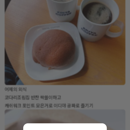
어제의 외식
코다리조림집 반찬 싹쓸이하고
캐쉬워크 포인트 모은거로 이디야 공짜로 즐기기