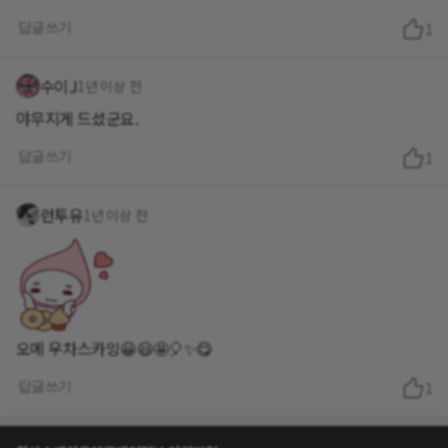
답글쓰기
1
수이J
1년 이상 전
야무지게 드셨군요.
답글쓰기
1
런투유
1년 이상 전
오메 우차스카잉😀😃🤩🎈✨️😋
답글쓰기
1