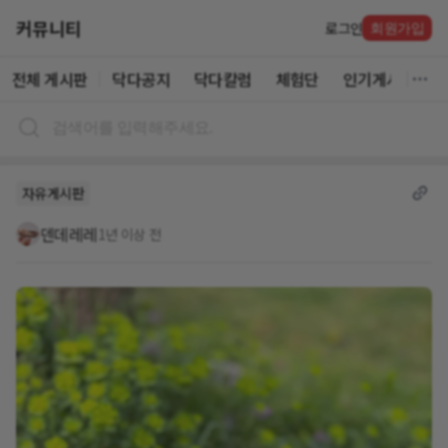
커뮤니티
로그인
회원가입
전체 게시판
닥다공지
닥다칼럼
체험단
인기게시글
자유게시판
덴데레레
1년 이상 전