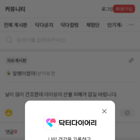
커뮤니티
로그인
회원가입
전체 게시판
닥다공지
닥다칼럼
체험단
인기게시글
자유게시판
말랭이엄마
1년 이상 전
날이 많이 건조한데 더이상의 산불 피해가 없길 바랍니다.
0
댓글
나의 건강을 기록하고,