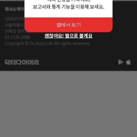
보고서와 통계 기능을 이용해 보세요.
회사소개
이용약관
개인정보 처리방침
닥터다이어리 대표 : 송제윤
서울특별시 강남구 테헤란로 416 연봉빌딩 8층
앱에서 보기
이메일 문의 contact@drdiary.co.kr
괜찮아요! 웹으로 볼게요
02-2135-2098
Copyright © Dr.Diary Ltd. All rights reserved.