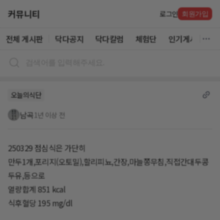
커뮤니티
로그인
회원가입
전체 게시판
닥다공지
닥다칼럼
체험단
인기게시글
오늘의식단
남곡
1년 이상 전
250329 점심식은 가단히
만두1개,포리지(오토밀),할리피뇨,간장,마늘쫑무침,직접간대두콩
두유,등으로
열량합계 851 kcal
식후혈당 195 mg/dl