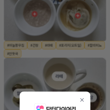
#마늘쫑무침
#간장
#라떼
#포리지(오트밀)
#할라피뇨
#만둣국