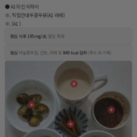
● A1의 인식차이
※. 직접간대두콩두유(A1 라떼)
※. (A1 )
점심 식후 195mg/dL
혈당 측정
점심
마늘쫑무침, 간장, 라떼 등
849 kcal 섭취
(푸드 AI 기록)