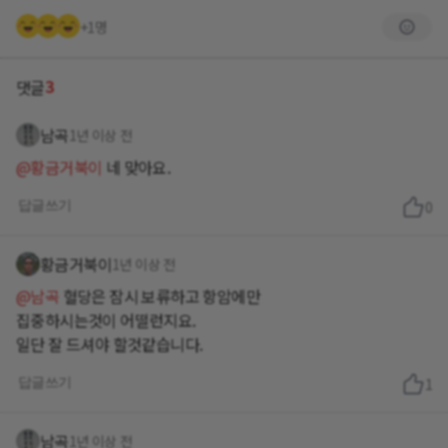
+1명
3
댓글
남곡
1년 이상 전
@황금거북이
네 맞아요.
답글쓰기
0
황금거북이
1년 이상 전
@남곡
혈당은 잠시 보류하고 항암에만
집중하시는것이 어떨런지요.
일단 잘 드셔야 할것같습니다.
답글쓰기
1
남곡
1년 이상 전