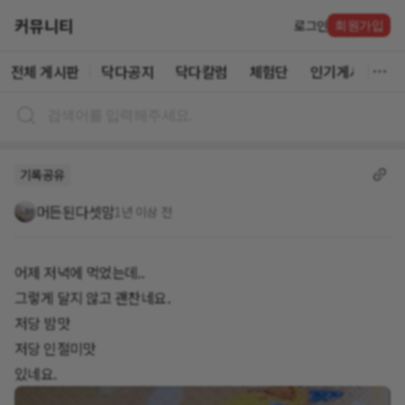
커뮤니티
로그인
회원가입
전체 게시판
닥다공지
닥다칼럼
체험단
인기게시글
기록공유
머든된다셋맘
1년 이상 전
어제 저녁에 먹었는데..
그렇게 달지 않고 괜찬네요.
저당 밤맛
저당 인절미맛
있네요.