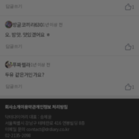
답글쓰기
1
방글코끼리630
1년 이상 전
오. 밤맛. 맛있겠어요 ㅎ
답글쓰기
1
푸짜렐라
1년 이상 전
두유 같은거인가요?
답글쓰기
1
회사소개
이용약관
개인정보 처리방침
닥터다이어리 대표 : 송제윤
서울특별시 강남구 테헤란로 416 연봉빌딩 8층
이메일 문의 contact@drdiary.co.kr
02-2135-2098