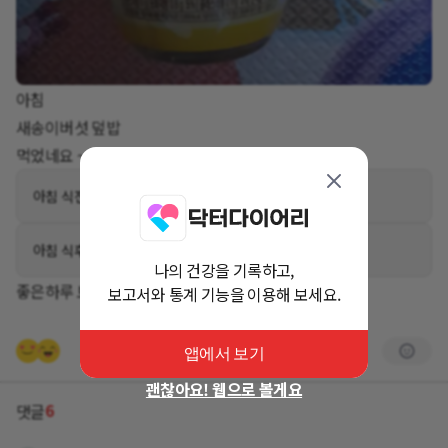
아침
새송이버섯 덮밥
먹었네요 ~^^
아침 식전 110mg/dL
혈당 측정
아침 식후 97mg/dL
혈당 측정
나의 건강을 기록하고,
좋은하루 보내세요..
보고서와 통계 기능을 이용해 보세요.
앱에서 보기
괜찮아요! 웹으로 볼게요
6
댓글