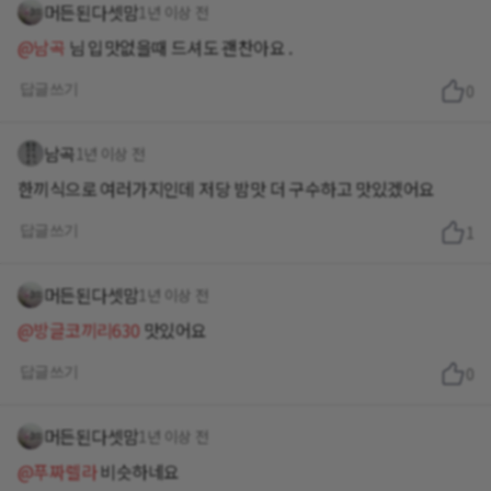
머든된다셋맘
1년 이상 전
@남곡
님 입맛없을때 드셔도 괜찬아요 .
답글쓰기
0
남곡
1년 이상 전
한끼식으로 여러가지인데 저당 밤맛 더 구수하고 맛있겠어요
답글쓰기
1
머든된다셋맘
1년 이상 전
@방글코끼리630
맛있어요
답글쓰기
0
머든된다셋맘
1년 이상 전
@푸짜렐라
비슷하네요