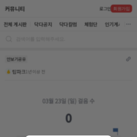
커뮤니티
로그인
회원가입
전체 게시판
닥다공지
닥다칼럼
체험단
인기게시글
만보기공유
탑파크
1년 이상 전