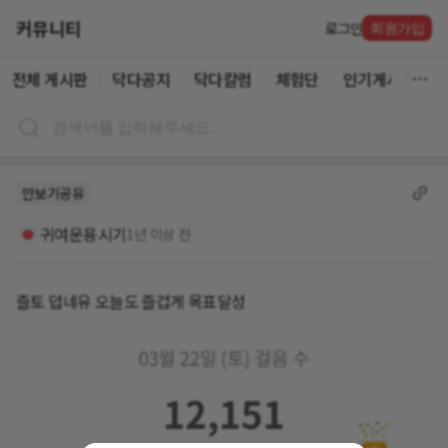
커뮤니티
로그인
회원가입
전체 게시판
닥다공지
닥다칼럼
체험단
인기게시글
만보기공유
귀여운용시기
1년 이상 전
즐토 덥네유 오늘도 즐겁게 목표달성