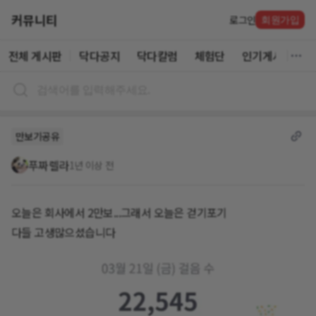
커뮤니티
로그인
회원가입
전체 게시판
닥다공지
닥다칼럼
체험단
인기게시글
만보기공유
푸짜렐라
1년 이상 전
오늘은 회사에서 2만보...그래서 오늘은 걷기포기
다들 고생많으셨습니다