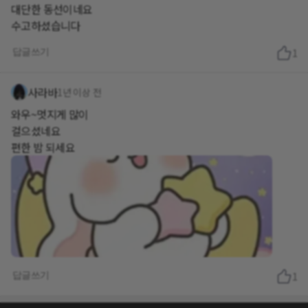
대단한 동선이네요
수고하셨습니다
답글쓰기
1
사라바
1년 이상 전
와우~멋지게 많이
걸으셨네요
편한 밤 되세요
답글쓰기
1