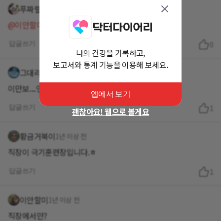
푸짜렐라
1년 이상 전
@이안할미
감사합니다^^
답글쓰기
0
나의 건강을 기록하고,
보고서와 통계 기능을 이용해 보세요.
그대라는시
1년 이상 전
이만보....언제 이렇게 걸으시는거예요 존경스럽습니다
앱에서 보기
답글쓰기
1
괜찮아요! 웹으로 볼게요
황금거북이
1년 이상 전
직장이 극기훈련장입니다.ㅎ
답글쓰기
1
이안할미
1년 이상 전
직장에서만?