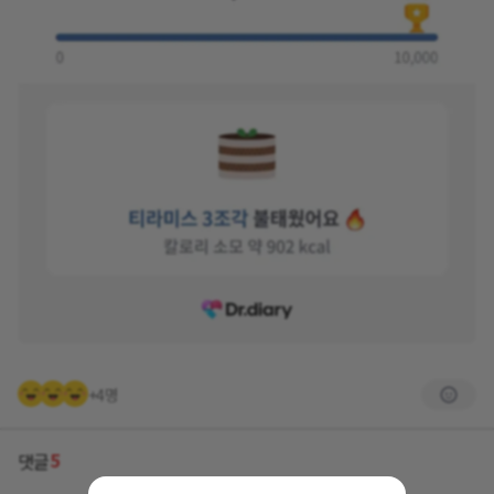
+4명
5
댓글