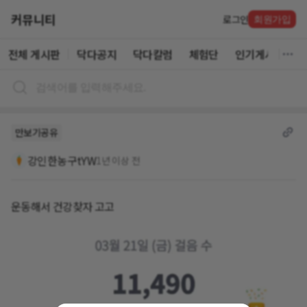
커뮤니티
로그인
회원가입
전체 게시판
닥다공지
닥다칼럼
체험단
인기게시글
만보기공유
강인한농구tYW
1년 이상 전
운동해서 건강찾자 고고