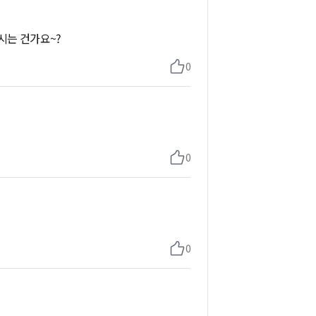
시는 건가요~?
0
0
0