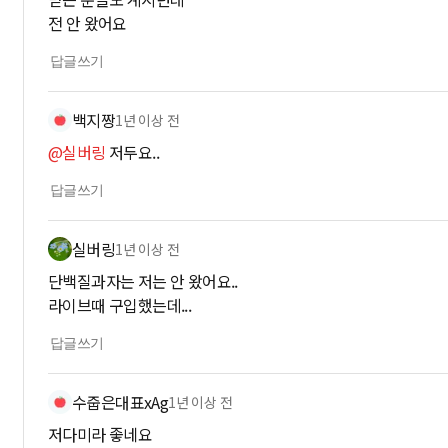
전 안 왔어요
답글쓰기
백지짱
1년 이상 전
@실버링
저두요..
답글쓰기
실버링
1년 이상 전
단백질과자는 저는 안 왔어요..
라이브때 구입했는데...
답글쓰기
수줍은대표xAg
1년 이상 전
저다미라 좋네요