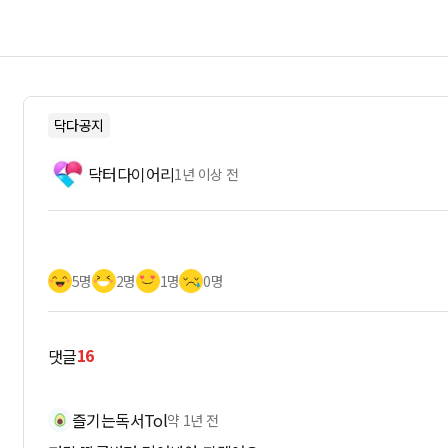
닥다공지
닥터다이어리
1년 이상 전
5명
2명
1명
0명
16
댓글
즐기는독서Tol
약 1년 전