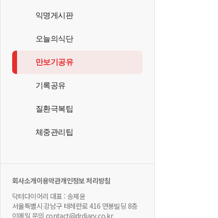
익명게시판
오늘의식단
만보기공유
기록공유
질환극복팁
체중관리팁
회사소개
이용약관
개인정보 처리방침
닥터다이어리 대표 : 송제윤
서울특별시 강남구 테헤란로 416 연봉빌딩 8층
이메일 문의 contact@drdiary.co.kr