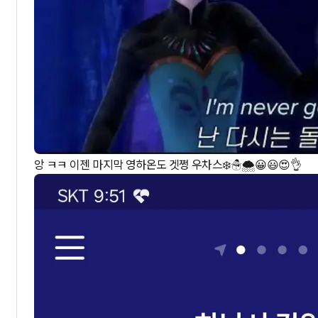
앙 ㅋㅋ 이젠 마지막 영하온도 겟쩡 우차스❄️☃️🌨😀😃😍👌