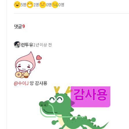
5명
1명
0명
0명
9
댓글
런투유
1년 이상 전
@수이J
앙 감사용