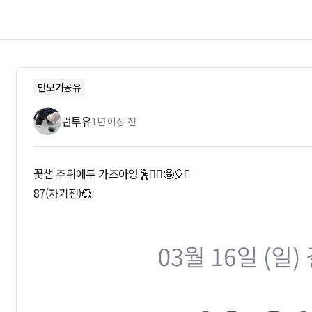
만보기공유
런투유
1년 이상 전
꽃샘 추위에두 가즈아영🕺👯‍♂️🤩🎈✨️
87(자기전)💞