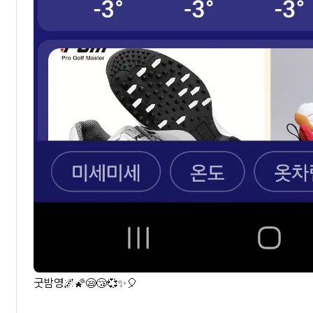
굿밤영🌌🌠😪😴💞✨️🎈