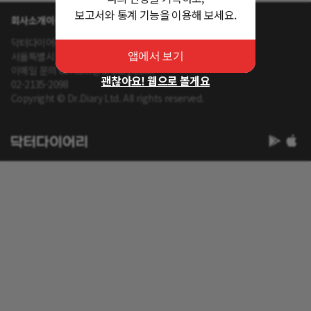
보고서와 통계 기능을 이용해 보세요.
회사소개
이용약관
개인정보 처리방침
닥터다이어리 대표 : 송제윤
서울특별시 강남구 테헤란로 416 연봉빌딩 8층
앱에서 보기
이메일 문의 contact@drdiary.co.kr
괜찮아요! 웹으로 볼게요
02-2135-2098
Copyright © Dr.Diary Ltd. All rights reserved.