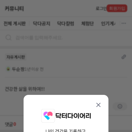
커뮤니티
로그인
회원가입
전체 게시판
닥다공지
닥다칼럼
체험단
인기게시글
자유게시판
두순짱
1년 이상 전
건강한 삶을 위하여!!!
0
댓글
나의 건강을 기록하고,