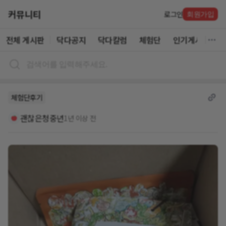
커뮤니티
로그인
회원가입
전체 게시판
닥다공지
닥다칼럼
체험단
인기게시글
체험단후기
괜찮은청중년
1년 이상 전