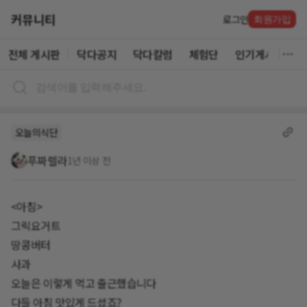
커뮤니티
로그인
회원가입
전체 게시판
닥다공지
닥다칼럼
체험단
인기게시글
오늘의식단
푸짜렐라
1년 이상 전
<아침>
그릭요거트
땅콩버터
사과
오늘은 이렇게 먹고 출근했습니다
다들 아침 맛있게 드셨죠?