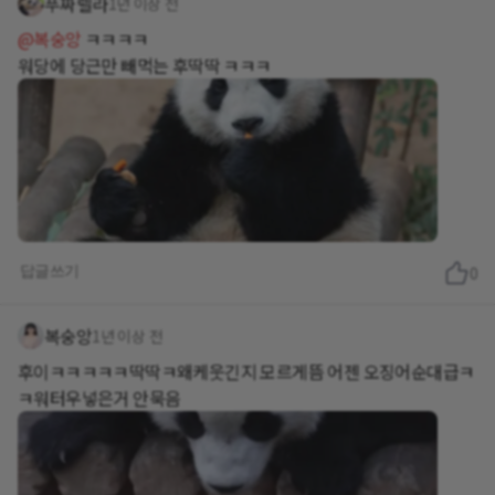
푸짜렐라
1년 이상 전
@복숭앙
ㅋㅋㅋㅋ
워당에 당근만 빼먹는 후딱딱 ㅋㅋㅋ
답글쓰기
0
복숭앙
1년 이상 전
후이ㅋㅋㅋㅋㅋ딱딱ㅋ왜케웃긴지 모르게뜸 어젠 오징어순대급ㅋ
ㅋ워터우넣은거 안묵음