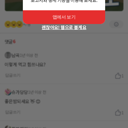
앱에서 보기
+7명
괜찮아요! 웹으로 볼게요
6
댓글
남곡
1년 이상 전
이렇게 먹고 힘쓰나요?
답글쓰기
1
슈가당당
1년 이상 전
좋은밤되세요 👋 😊
답글쓰기
1