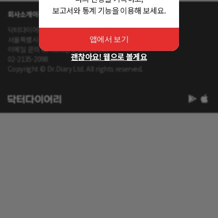
보고서와 통계 기능을 이용해 보세요.
회사소개
이용약관
개인정보 처리방침
닥터다이어리 대표 : 송제윤
서울특별시 강남구 테헤란로 416 연봉빌딩 8층
앱에서 보기
이메일 문의 contact@drdiary.co.kr
괜찮아요! 웹으로 볼게요
02-2135-2098
Copyright © Dr.Diary Ltd. All rights reserved.