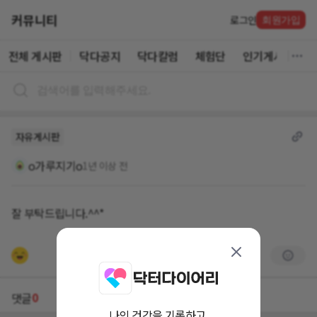
커뮤니티
로그인
회원가입
전체 게시판
닥다공지
닥다칼럼
체험단
인기게시글
자유게시판
o가루지기o
1년 이상 전
잘 부탁드립니다.^^*
0
댓글
나의 건강을 기록하고,