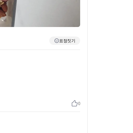
표정짓기
0