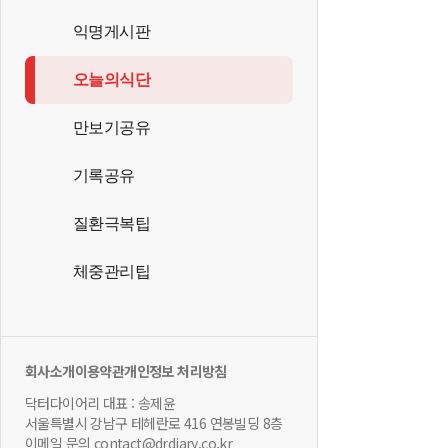
익명게시판
오늘의식단
만보기공유
기록공유
질환극복팁
체중관리팁
회사소개
이용약관
개인정보 처리방침
닥터다이어리 대표 : 송제윤
서울특별시 강남구 테헤란로 416 연봉빌딩 8층
이메일 문의 contact@drdiary.co.kr