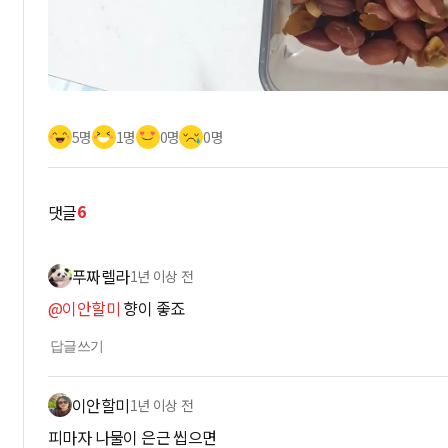
5명
1명
0명
0명
6
댓글
푸짜렐라
1년 이상 전
@이안할미
향이 좋죠
답글쓰기
이안할미
1년 이상 전
피마자 나물이 은근 씹으면