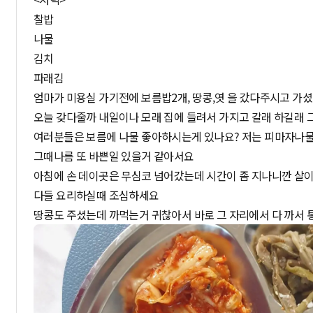
찰밥
나물
김치
파래김
엄마가 미용실 가기전에 보름밥2개, 땅콩,엿 을 갔다주시고 가
오늘 갖다줄까 내일이나 모래 집에 들려서 가지고 갈래 하길래 
여러분들은 보름에 나물 좋아하시는게 있나요? 저는 피마자나물
그때나름 또 바쁜일 있을거 같아서요
아침에 손 데이곳은 무심코 넘어갔는데 시간이 좀 지나니깐 살이
다들 요리하실때 조심하세요
땅콩도 주셨는데 까먹는거 귀찮아서 바로 그 자리에서 다 까서 