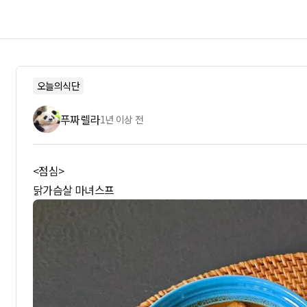
오늘의식단
푸짜렐라
1년 이상 전
<점심>
닭가슴살 마녀스프