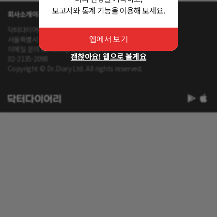
보고서와 통계 기능을 이용해 보세요.
회사소개
이용약관
개인정보 처리방침
닥터다이어리 대표 : 송제윤
서울특별시 강남구 테헤란로 416 연봉빌딩 8층
앱에서 보기
이메일 문의 contact@drdiary.co.kr
괜찮아요! 웹으로 볼게요
02-2135-2098
Copyright © Dr.Diary Ltd. All rights reserved.