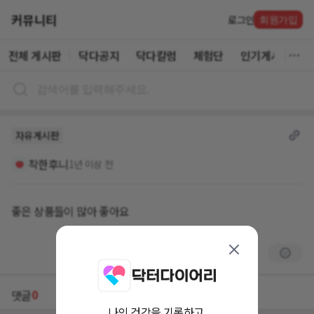
커뮤니티
로그인
회원가입
전체 게시판
닥다공지
닥다칼럼
체험단
인기게시글
자유게시판
착한후니
1년 이상 전
좋은 상품들이 많아 좋아요
0
댓글
나의 건강을 기록하고,